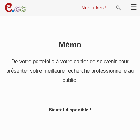
×
☰
Nos offres !
Web app
Mémo
Orientation
De votre portefolio à votre cahier de souvenir pour
Education
présenter votre meilleure recherche professionnelle au
CHA CV
public.
Mémo
Emploi
Bientôt disponible !
Guide